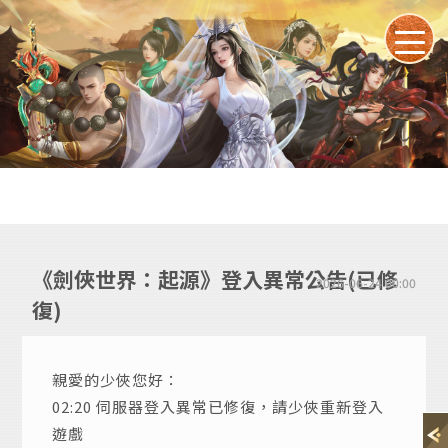
《劍俠世界：起源》登入異常公告(已修
2026-06-24 00:00
復)
親愛的少俠您好：
02:20 伺服器登入異常已修復，請少俠重新登入
遊戲