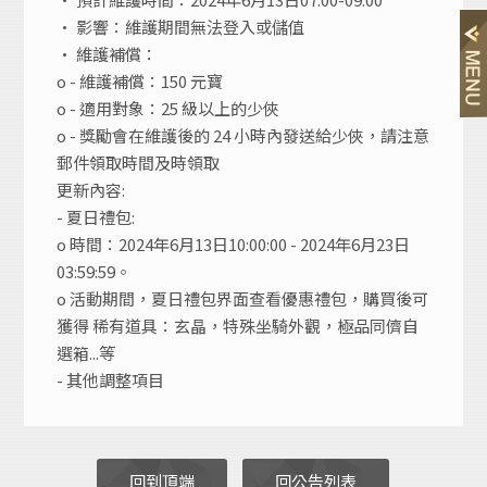
• 影響：維護期間無法登入或儲值
• 維護補償：
o -
維護補償：150 元寶
o - 適用對象：25 級以上的少俠
o - 獎勵會在維護後的 24 小時內發送給少俠，請注意
郵件領取時間及時領取
更新內容:
- 夏日禮包:
o 時間：2024年6月13日10:00:00 - 2024年6月23日
03:59:59。
o 活動期間，夏日禮包界面查看優惠禮包，購買後可
獲得 稀有道具：玄晶，特殊坐騎外觀，極品同儕自
選箱...等
- 其他調整項目
回到頂端
回公告列表